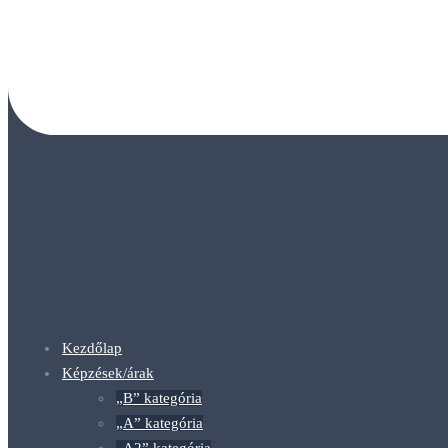
Kezdőlap
Képzések/árak
„B” kategória
„A” kategória
„A2” kategória