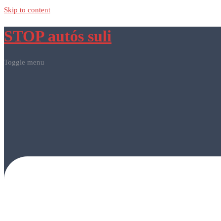
Skip to content
STOP autós suli
Toggle menu