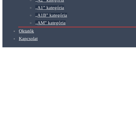
„A1” kategória
„A1B” kategória
„AM” kategória
Oktatók
Kapcsolat