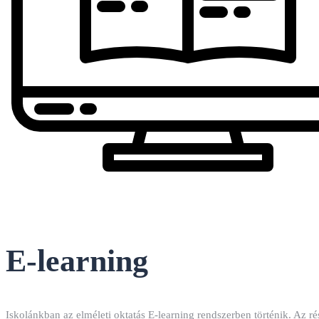
E-learning
Iskolánkban az elméleti oktatás E-learning rendszerben történik. Az rés